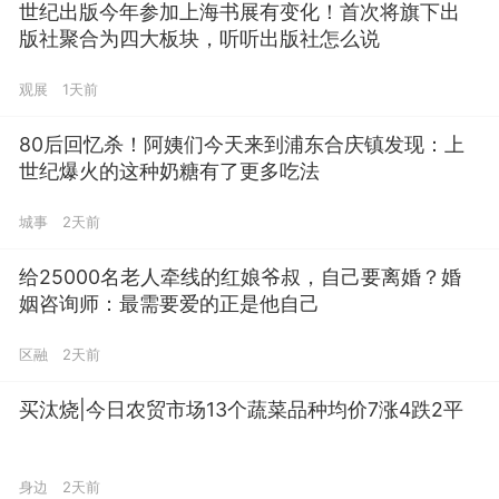
世纪出版今年参加上海书展有变化！首次将旗下出
版社聚合为四大板块，听听出版社怎么说
观展
1天前
80后回忆杀！阿姨们今天来到浦东合庆镇发现：上
世纪爆火的这种奶糖有了更多吃法
城事
2天前
给25000名老人牵线的红娘爷叔，自己要离婚？婚
姻咨询师：最需要爱的正是他自己
区融
2天前
买汰烧|今日农贸市场13个蔬菜品种均价7涨4跌2平
身边
2天前