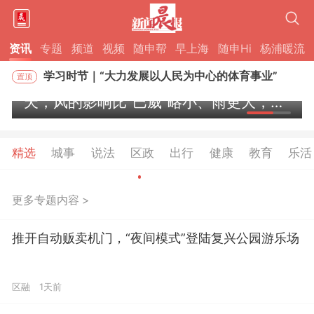
学习时节｜“大力发展以人民为中心的体育事业”
时政专题片丨奋力开创中国式现代化建设新局面——习近平总书记今年以来治国理政纪实
资讯
专题
频道
视频
随申帮
早上海
随申Hi
杨浦暖流
学习·知行丨总书记点赞的非遗苗绣焕发新生机
学习时节｜“大力发展以人民为中心的体育事业”
“白海豚”外围环流已吹到上海！未来四
天，风的影响比“巴威”略小、雨更大，气
时政专题片丨奋力开创中国式现代化建设新局面——习近平总书记今年以来治国理政纪实
温也要降了……
精选
城事
说法
区政
出行
健康
教育
乐活
更多专题内容 >
推开自动贩卖机门，“夜间模式”登陆复兴公园游乐场
区融
1天前